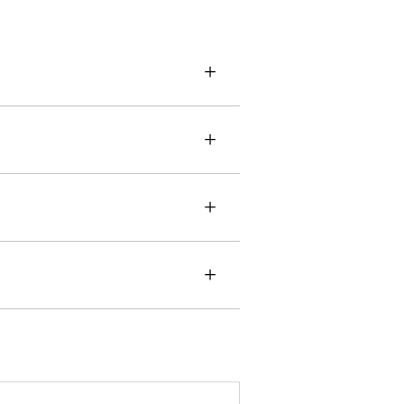
+
+
+
+