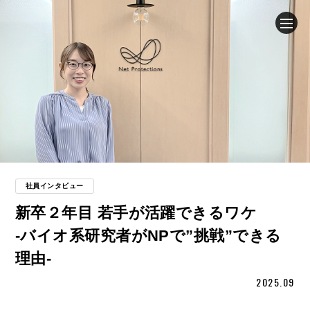
企業情報
ニュース
事業内容
採用情報
社員インタビュー
新卒２年目 若手が活躍できるワケ
ブログ
-バイオ系研究者がNPで”挑戦”できる
理由-
サステナビリティ
2025.09
IR（投資家情報）