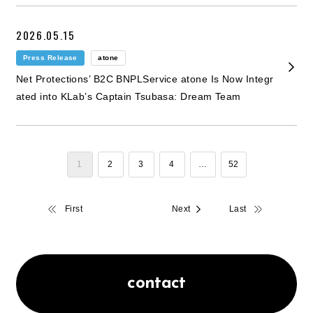
2026.05.15
Press Release
atone
Net Protections’ B2C BNPLService atone Is Now Integr
ated into KLab’s Captain Tsubasa: Dream Team
1
2
3
4
…
52
​ ​
First
Next
Last
contact