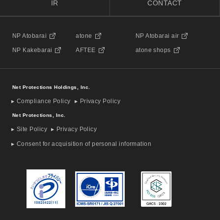
IR
CONTACT
NP Atobarai
atone
NP Atobarai air
NP Kakebarai
AFTEE
atone shops
Net Protections Holdings, Inc.
Compliance Policy
Privacy Policy
Net Protections, Inc.
Site Policy
Privacy Policy
Consent for acquisition of personal information