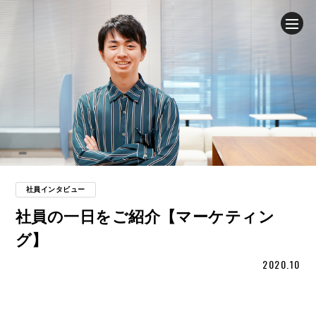
企業情報
ニュース
事業内容
採用情報
社員インタビュー
社員の一日をご紹介【マーケティン
ブログ
グ】
2020.10
サステナビリティ
IR（投資家情報）