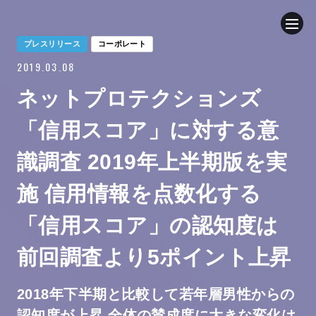
プレスリリース
コーポレート
2019.03.08
企業情報
ネットプロテクションズ
ニュース
「信用スコア」に対する意
事業内容
識調査 2019年上半期版を実
施 信用情報を点数化する
採用情報
「信用スコア」の認知度は
ブログ
前回調査より5ポイント上昇
サステナビリティ
2018年下半期と比較して若年層男性からの
認知度が上昇 全体の賛成度に大きな変化は
IR（投資家情報）