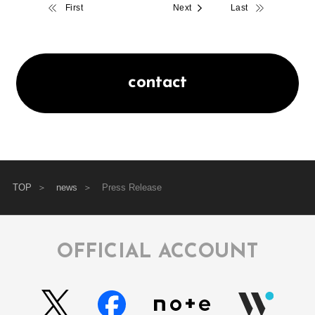
First
Next
Last
contact
TOP
news
Press Release
OFFICIAL ACCOUNT