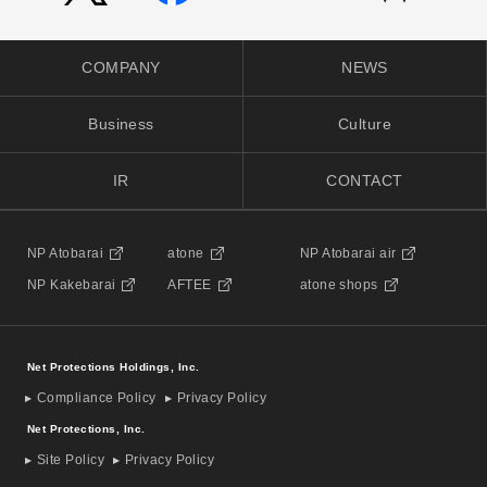
COMPANY
NEWS
Business
Culture
IR
CONTACT
NP Atobarai
atone
NP Atobarai air
NP Kakebarai
AFTEE
atone shops
Net Protections Holdings, Inc.
Compliance Policy
Privacy Policy
Net Protections, Inc.
Site Policy
Privacy Policy