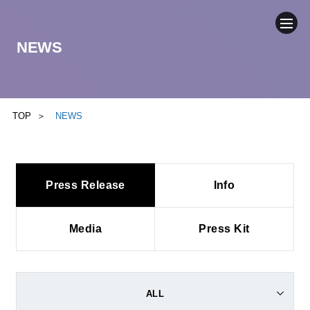
NEWS
COMPANY
NEWS
TOP
NEWS
BUSINESS
Press Release
Info
SUSTAINABILITY
IR
Media
Press Kit
CONTACT
ALL