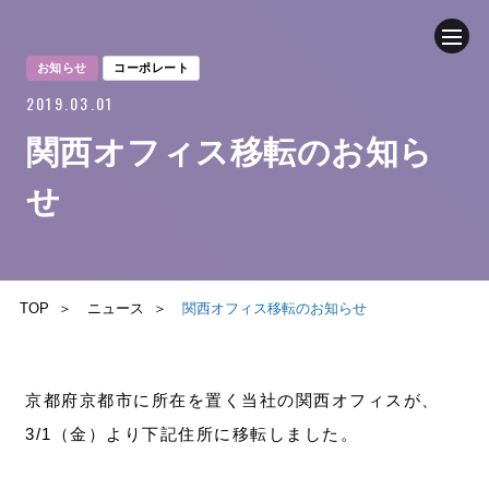
お知らせ
コーポレート
2019.03.01
企業情報
関西オフィス移転のお知ら
ニュース
せ
事業内容
採用情報
TOP
ニュース
関西オフィス移転のお知らせ
ブログ
京都府京都市に所在を置く当社の関西オフィスが、
サステナビリティ
3/1（金）より下記住所に移転しました。
IR（投資家情報）