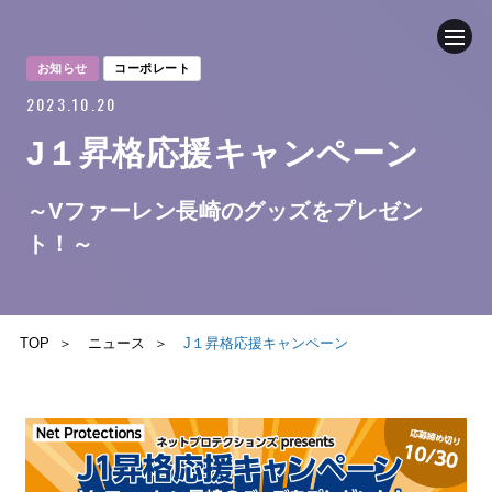
お知らせ
コーポレート
2023.10.20
企業情報
J１昇格応援キャンペーン
ニュース
～Vファーレン長崎のグッズをプレゼン
事業内容
ト！～
採用情報
TOP
ニュース
J１昇格応援キャンペーン
ブログ
サステナビリティ
IR（投資家情報）