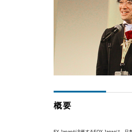
概要
EY Japanが主催するEOY Jap