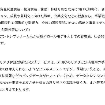
e（過去の業績、資金調達実績、投資実績、株価、持続可能な成長に向けた戦略
事業に対するビジョン、成長や差別化に向けた戦略、企業文化などの観点から、事
impact（事業の国際性や国際的な影響力、今後の国際展開のための戦略と事業モ
新性、創造性等について）
nfluence（後進のアントレプレナーたちが目指すロールモデルとしての存在
ます。
収リスク保証型後払い決済サービスは、未回収のリスクと決済運用の
識では考えられないようなビジネスモデルですが、長期的に見ると、
支払情報などのビッグデータがたまっていくため、データクレンジン
思われた事業を成立させた柴田の粘り強さや常識を疑う力、また若者
たと考えております。