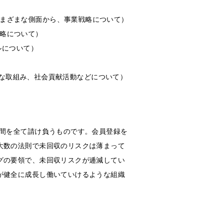
等、さまざまな側面から、事業戦略について）
業戦略について）
デルについて）
感、社会的な取組み、社会貢献活動などについて）
手間を全て請け負うものです。会員登録を
大数の法則で未回収のリスクは薄まって
グの要領で、未回収リスクが逓減してい
が健全に成長し働いていけるような組織