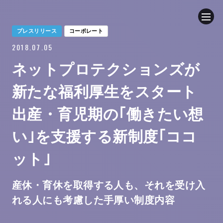
プレスリリース
コーポレート
2018.07.05
企業情報
ネットプロテクションズが
ニュース
新たな福利厚生をスタート
事業内容
出産・育児期の｢働きたい想
い｣を支援する新制度｢ココ
採用情報
ット｣
ブログ
産休・育休を取得する人も、それを受け入
サステナビリティ
れる人にも考慮した手厚い制度内容
IR（投資家情報）