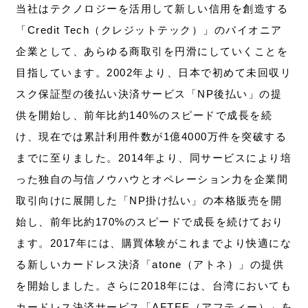
当社はテクノロジーを活用して新しい信用を創造する
「Credit Tech（クレジットテック）」のパイオニア
企業として、あらゆる商取引を円滑にしていくことを
目指しています。2002年より、日本で初めて未回収リ
スク保証型の後払い決済サービス「NP後払い」の提
供を開始し、前年比約140%のスピードで成長を続
け、現在では累計利用件数が1億4000万件を突破する
までに至りました。2014年より、同サービスにより培
った独自の与信ノウハウとオペレーション力を企業間
取引向けに展開した「NP掛け払い」の本格販売を開
始し、前年比約170%のスピードで成長を続けており
ます。2017年には、購買体験がこれまでより快適にな
る新しいカードレス決済「atone（アトネ）」の提供
を開始しました。さらに2018年には、台湾においても
カードレス決済サービス「AFTEE（アフティー）」を