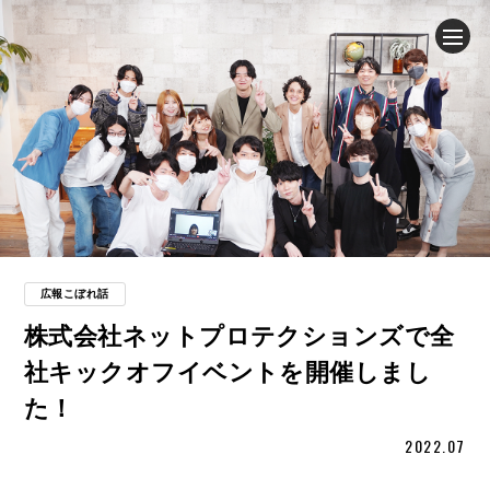
企業情報
ニュース
事業内容
採用情報
広報こぼれ話
株式会社ネットプロテクションズで全
ブログ
社キックオフイベントを開催しまし
た！
サステナビリティ
2022.07
IR（投資家情報）