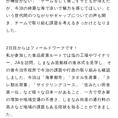
が機会がない」「ゲームをして過ごす子どもが増えた
が、今治の綺麗な海で泳いで魅力を感じてほしい」と
いう世代間のつながりやギャップについての声も聞
き、チームで取り組む課題を考えるきっかけとなりま
した。
2日目からはフィールドワークです！
私が参加した食品産業ルートでは塩の工場やワイナリ
ー、JAを訪問。しまなみ造船様の進水式を見学し、そ
の後今治市役所で今治の課題や行政の取り組みも確認
しました。今治は「海事都市」「タオル生産量」「タ
レ類出荷量」「サイクリングコース」「住みたい田舎
第一位」など様々な日本一があること、一方で空き家
の増加や地域交通の不便さ、しまなみ街道の通行料の
高さなど地域の課題もある現状を知ることができまし
た。