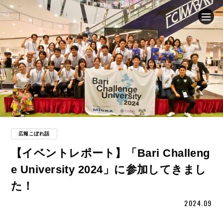
企業情報
ニュース
事業内容
採用情報
広報こぼれ話
【イベントレポート】「Bari Challeng
ブログ
e University 2024」に参加してきまし
た！
サステナビリティ
2024.09
IR（投資家情報）