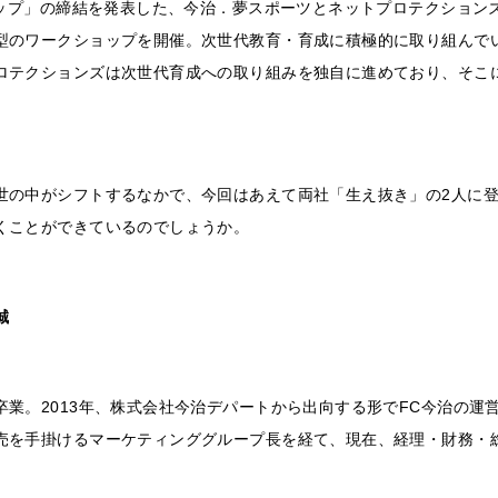
シップ」の締結を発表した、今治．夢スポーツとネットプロテクション
型のワークショップを開催。次世代教育・育成に積極的に取り組んで
ロテクションズは次世代育成への取り組みを独自に進めており、そこ
世の中がシフトするなかで、今回はあえて両社「生え抜き」の2人に登
くことができているのでしょうか。
誠
。2013年、株式会社今治デパートから出向する形でFC今治の運営に携わ
売を手掛けるマーケティンググループ長を経て、現在、経理・財務・