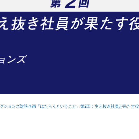
テクションズ対談企画「はたらくということ」第2回：生え抜き社員が果たす