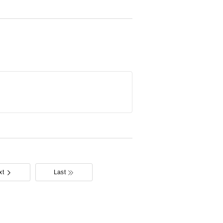
xt
Last