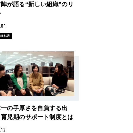
営陣が語る“新しい組織”のリ
ル
.01
こぼれ話
本一の手厚さを自負する出
・育児期のサポート制度とは
.12