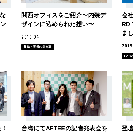
関西オフィスをご紹介〜内装デ
会
な
ザインに込められた想い〜
RD
イン
ま
2019.04
2019
組織・事業の舞台裏
HARD
た！
台湾にてAFTEEの記者発表会を
登