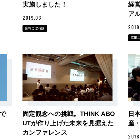
実施しました！
経
ア
2019.03
2019
広報こぼれ話
広報
で
固定観念への挑戦。THINK ABO
日
UTが作り上げた未来を見据えた
産
カンファレンス
2018