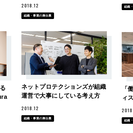
2018.12
組織
組織・事業の舞台裏
ネットプロテクションズが組織
る
「
運営で大事にしている考え方
ra
ィ
2018.12
2018
組織・事業の舞台裏
組織