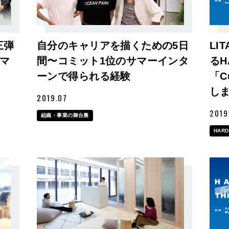
第三弾
自分のキャリアを描くための5日
LI
マ
間〜コミット1位のサマーインタ
るH
ーンで得られる経験
「C
し
2019.07
2019
組織・事業の舞台裏
HARD