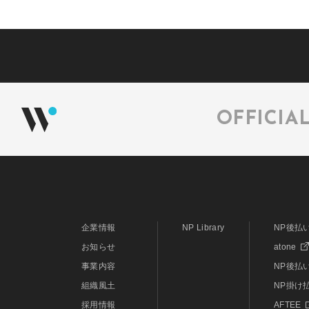
OFFICIA
企業情報
NP Library
NP後払
お知らせ
atone
事業内容
NP後払い
組織風土
NP掛け
採用情報
AFTEE