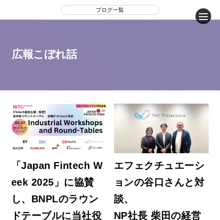
ブログ一覧
企業情報
広報こぼれ話
ニュース
事業内容
サステナビリティ
IR（投資家情報）
「Japan Fintech W
エフェクチュエーシ
eek 2025」に協賛
ョンの谷口さんと対
お問い合わせ
し、BNPLのラウン
談、
ドテーブルに当社役
NP社長 柴田の経営