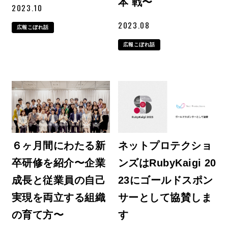
本 戦〜
2023.10
2023.08
広報こぼれ話
広報こぼれ話
６ヶ月間にわたる新
ネットプロテクショ
卒研修を紹介〜企業
ンズはRubyKaigi 20
成長と従業員の自己
23にゴールドスポン
実現を両立する組織
サーとして協賛しま
の育て方〜
す