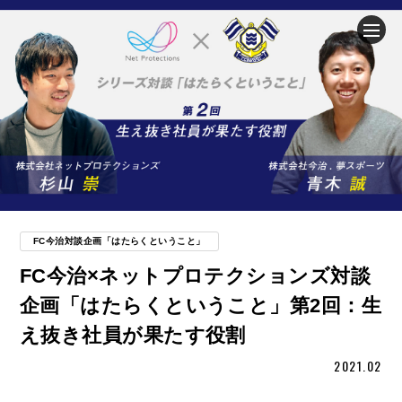
企業情報
ニュース
事業内容
サステナビリティ
FC今治対談企画「はたらくということ」
FC今治×ネットプロテクションズ対談
IR（投資家情報）
企画「はたらくということ」第2回：生
え抜き社員が果たす役割
お問い合わせ
2021.02