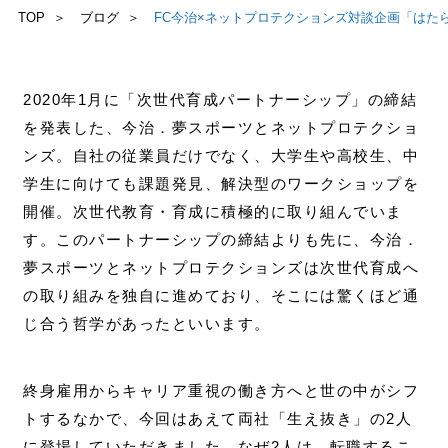
TOP
ブログ
FC今治×ネットプロテクションズ対談企画「はた
2020年1月に「次世代育成パートナーシップ」の締結
を発表した、今治．夢スポーツとネットプロテクショ
ンズ。自社の従業員だけでなく、大学生や高校生、中
学生に向けても課題発見、解決型のワークショップを
開催。次世代教育・育成に積極的に取り組んでいま
す。
このパートナーシップの締結よりも先に、今治．
夢スポーツとネットプロテクションズは次世代育成へ
の取り組みを独自に進めており、そこには驚くほど通
じ合う哲学があったといいます。
終身雇用からキャリア重視の働き方へと世の中がシフ
トするなかで、今回はあえて両社「生え抜き」の2人
に登場していただきました。なぜ2人は、転職するこ