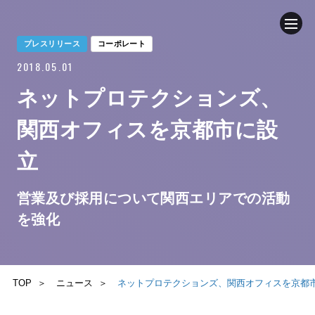
プレスリリース
コーポレート
2018.05.01
企業情報
ネットプロテクションズ、
ニュース
関西オフィスを京都市に設
事業内容
立
サステナビリティ
営業及び採用について関西エリアでの活動
を強化
IR（投資家情報）
お問い合わせ
TOP
ニュース
ネットプロテクションズ、関西オフィスを京都